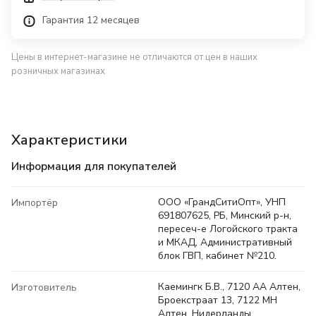
Гарантия 12 месяцев
Цены в интернет-магазине не отличаются от цен в наших
розничных магазинах
Характеристики
Информация для покупателей
ООО «ГрандСитиОпт», УНП
Импортёр
691807625, РБ, Минский р-н,
пересеч-е Логойского тракта
и МКАД, Административный
блок ГВП, кабинет №210.
Каемингк Б.В., 7120 АА Алтен,
Изготовитель
Броекстраат 13, 7122 МН
Алтен, Нидерланды.