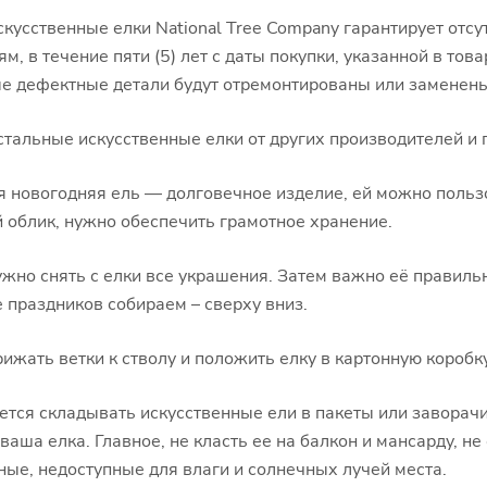
скусственные елки National Tree Company гарантирует отсу
м, в течение пяти (5) лет с даты покупки, указанной в тов
е дефектные детали будут отремонтированы или заменены
стальные искусственные елки от других производителей и 
 новогодняя ель — долговечное изделие, ей можно пользов
 облик, нужно обеспечить грамотное хранение.
жно снять с елки все украшения. Затем важно её правильн
е праздников собираем – сверху вниз.
ижать ветки к стволу и положить елку в картонную коробку
тся складывать искусственные ели в пакеты или заворачив
ваша елка. Главное, не класть ее на балкон и мансарду, н
ые, недоступные для влаги и солнечных лучей места.