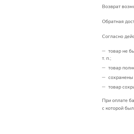
Возврат возм
Обратная дост
Согласно дей
товар не б
т. п.;
товар полн
сохранены 
товар сохр
При оплате ба
с которой был