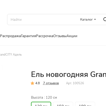
Каталог
Распродажа
Гарантия
Рассрочка
Отзывы
Акции
randCITY Адель
Ель новогодняя Gra
4.8
7 отзывов
Арт.
100526
Высота :
120 см