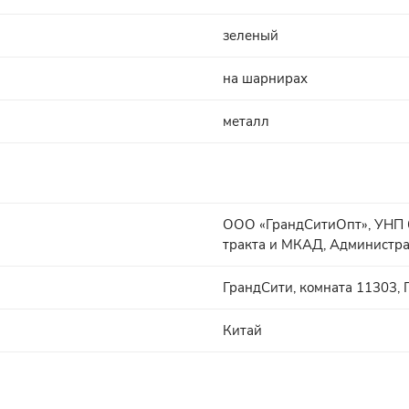
зеленый
на шарнирах
металл
ООО «ГрандСитиОпт», УНП 6
тракта и МКАД, Администра
ГрандСити, комната 11303, Г
Китай