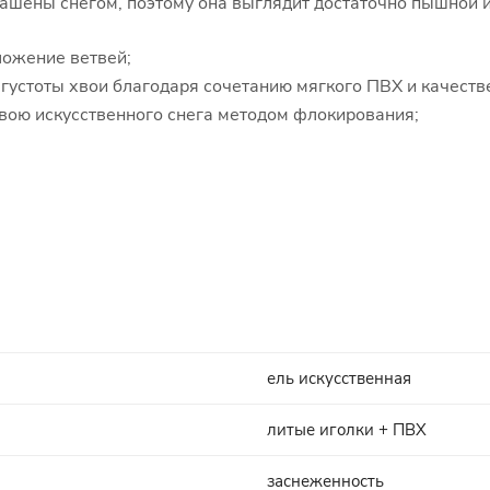
рашены снегом, поэтому она выглядит достаточно пышной 
ложение ветвей;
 густоты хвои благодаря сочетанию мягкого ПВХ и качеств
хвою искусственного снега методом флокирования;
ель искусственная
литые иголки + ПВХ
заснеженность