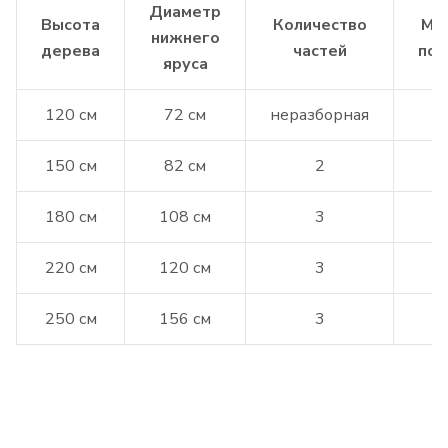
Диаметр
Высота
Количество
Ма
нижнего
дерева
частей
под
яруса
120 см
72 см
неразборная
м
150 см
82 см
2
м
180 см
108 см
3
м
220 см
120 см
3
м
250 см
156 см
3
м