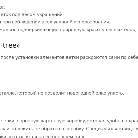
а;
еток под весом украшений;
 при соблюдении всех условий использования.
симально подчеркивающие природную красоту лесных елок,
-tree»
после установки элементов ветки раскроются сами по себе
еталла, который не позволит новогодней елке упасть.
 елки в прочную картонную коробку, которая удобна в хра
ку и положить ее обратно в коробку. Специальная откидна
ки не отразятся на ее внешнем виде.