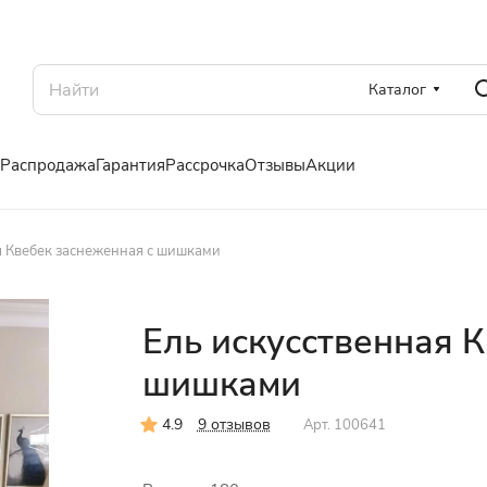
Каталог
Распродажа
Гарантия
Рассрочка
Отзывы
Акции
я Квебек заснеженная с шишками
Ель искусственная 
шишками
4.9
9 отзывов
Арт.
100641