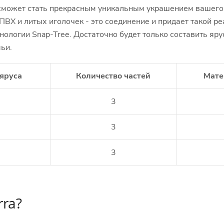
✓ специальная коробка для надежного хранен
 сможет стать прекрасным уникальным украшением вашего 
✓ быстрая трехъярусная сборка.
ВХ и литых иголочек - это соединение и придает такой ре
нологии Snap-Tree. Достаточно будет только составить яру
ьи.
яруса
Количество частей
Мате
3
3
3
ra?