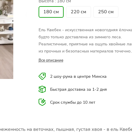
Высота :
180 см
180 см
220 см
250 см
Ель Квебек - искусственная новогодняя ёлочка
будто только доставлена из зимнего леса.
Реалистичные, приятные на ощупь хвойные л
из прочных и безопасных материалов точечно
покрыты легким снежком, которые придает ел
Все описание
более естественный и уютный вид. Особенност
модели:
2 шоу-рума в центре Минска
✓ пышная, густая хвоя естественного темно-
зеленого цвета;
Быстрая доставка за 1-2 дня
✓ аккуратная точечная заснеженность лап;
✓ естественный вид веточек и иголочек благо
Срок службы до 10 лет
сочетанию литой хвои и мягкого ПВХ;
✓ эксклюзивная технология Snap-Tree для быс
и удобной сборки ели;
✓ прочная металлическая подставка;
еженность на веточках, пышная, густая хвоя - в ель Квеб