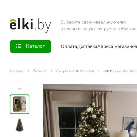
Выберите свою идеальную елку
в одном из двух шоу-румов в Минске
Каталог
Оплата
Доставка
Адреса магазинов
Главная
Каталог
Искусственные елки
Ель искусственна