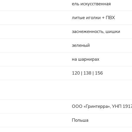
ель искусственная
литые иголки + ПВХ
заснеженность, шишки
зеленый
на шарнирах
120 | 138 | 156
ООО «Гринтерра», УНП 1917614
Польша