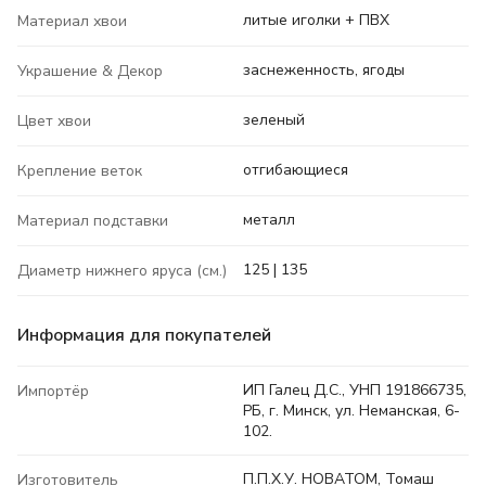
литые иголки + ПВХ
Материал хвои
заснеженность, ягоды
Украшение & Декор
зеленый
Цвет хвои
отгибающиеся
Крепление веток
металл
Материал подставки
125 | 135
Диаметр нижнего яруса (см.)
Информация для покупателей
ИП Галец Д.С., УНП 191866735,
Импортёр
РБ, г. Минск, ул. Неманская, 6-
102.
П.П.Х.У. НОВАТОМ, Томаш
Изготовитель