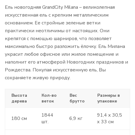
Ель новогодняя GrandCity Milana – великолепная
искусственная ель с крепким металлическим
основанием. Ее стройные зеленые ветки
практически неотличимы от настоящих. Они
крепятся с помощью шарниров, что позволяет
максимально быстро разложить ёлочку. Ель Милана
украсит любое офисное или жилое помещение и
наполнит его атмосферой Новогодних праздников и
Рождества. Покупая искусственную ель, Вы
сохраняете живую природу.
Высота
Кол-во
Вес
Размеры в
дерева
веток
брутто
упаковке
1844
91,4 х 30,5
180 см
6,9 кг
шт.
х 33 см