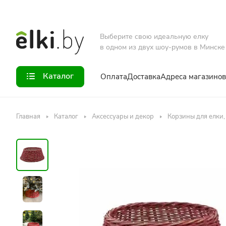
Выберите свою идеальную елку
в одном из двух шоу-румов в Минске
Каталог
Оплата
Доставка
Адреса магазинов
Главная
Каталог
Аксессуары и декор
Корзины для елки,