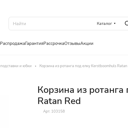
Каталог
Распродажа
Гарантия
Рассрочка
Отзывы
Акции
 подставки и юбки
Корзина из ротанга под елку Kerstboomhuls Ratan
Корзина из ротанга 
Ratan Red
Арт.
103158