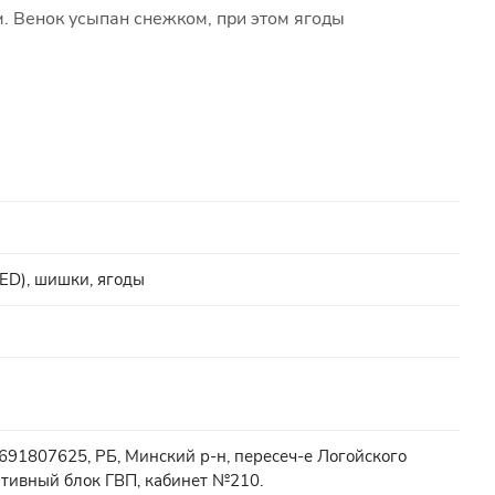
. Венок усыпан снежком, при этом ягоды
LED), шишки, ягоды
91807625, РБ, Минский р-н, пересеч-е Логойского
тивный блок ГВП, кабинет №210.