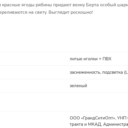
и красные ягоды рябины придают венку Берта особый шарм
ереливаются на свету. Выглядит роскошно!
литые иголки + ПВХ
заснеженность, подсветка (
зеленый
ООО «ГрандСитиОпт», УНП 6
тракта и МКАД, Администра