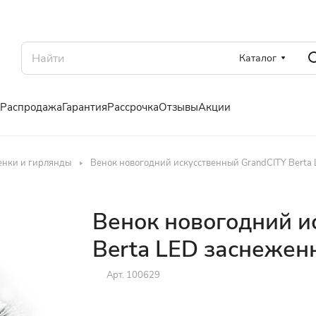
Каталог
Распродажа
Гарантия
Рассрочка
Отзывы
Акции
енки и гирлянды
Венок новогодний искусственный GrandCITY Berta
Венок новогодний и
Berta LED заснежен
Арт.
100629