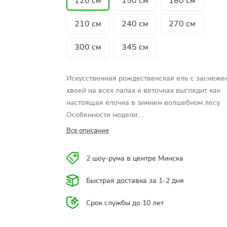
120 см
150 см
180 см
210 см
240 см
270 см
300 см
345 см
Искусственная рождественская ель с заснеже
хвоей на всех лапах и веточках выглядит как
настоящая ёлочка в зимнем волшебном лесу.
Особенности модели:
✓ стройный по всей длине силуэт, естественно
Все описание
расположение ветвей;
✓ натуральный вид веточек и иголочек с
2 шоу-рума в центре Минска
сохранением густоты хвои благодаря сочетан
мягкого ПВХ и качественного полиэтилена;
Быстрая доставка за 1-2 дня
✓ эффект "заснеженности" лап за счет нанесе
на хвою искусственного снега методом
Срок службы до 10 лет
флокирования;
✓ прочная металлическая подставка;