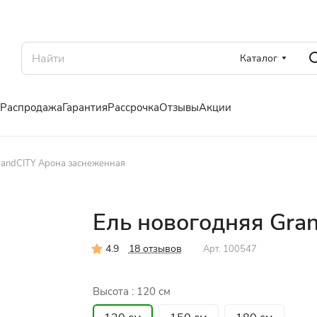
Каталог
Распродажа
Гарантия
Рассрочка
Отзывы
Акции
randCITY Арона заснеженная
Ель новогодняя Gra
4.9
18 отзывов
Арт.
100547
Высота :
120 см