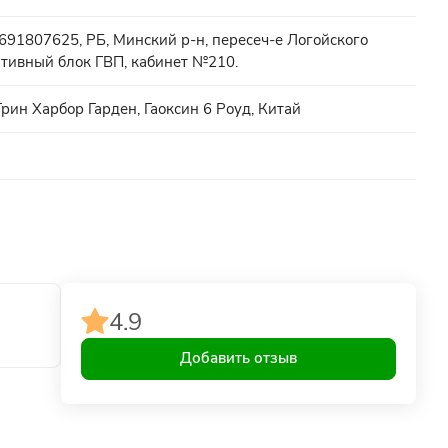
91807625, РБ, Минский р-н, пересеч-е Логойского
тивный блок ГВП, кабинет №210.
рин Харбор Гарден, Гаоксин 6 Роуд, Китай
4.9
Добавить отзыв