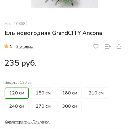
Арт.
105682
Ель новогодняя GrandCITY Ancona
5
2 отзыва
235 руб.
Высота :
120 см
120 см
150 см
180 см
210 см
240 см
270 см
300 см
Характеристики
Описание