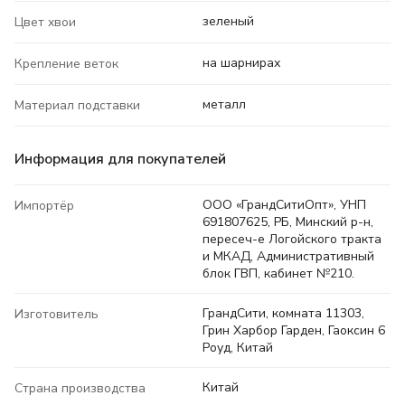
зеленый
Цвет хвои
на шарнирах
Крепление веток
металл
Материал подставки
Информация для покупателей
ООО «ГрандСитиОпт», УНП
Импортёр
691807625, РБ, Минский р-н,
пересеч-е Логойского тракта
и МКАД, Административный
блок ГВП, кабинет №210.
ГрандСити, комната 11303,
Изготовитель
Грин Харбор Гарден, Гаоксин 6
Роуд, Китай
Китай
Страна производства