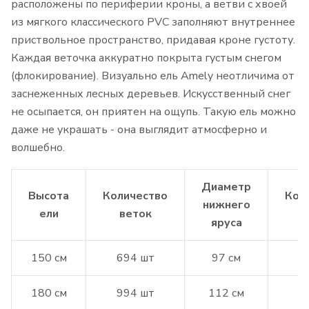
расположены по периферии кроны, а ветви с хвоей
из мягкого классического PVC заполняют внутреннее
приствольное пространство, придавая кроне густоту.
Каждая веточка аккуратно покрыта густым снегом
(флокирование). Визуально ель Amely неотличима от
заснеженных лесных деревьев. Искусственный снег
не осыпается, он приятен на ощупь. Такую ель можно
даже не украшать - она выглядит атмосферно и
волшебно.
Диаметр
Высота
Количество
Кол
нижнего
ели
веток
с
яруса
150 см
694 шт
97 см
180 см
994 шт
112 см