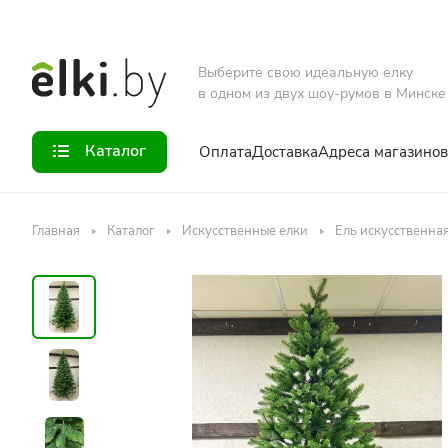
Выберите свою идеальную елку
в одном из двух шоу-румов в Минске
Каталог
Оплата
Доставка
Адреса магазинов
Главная
Каталог
Искусственные елки
Ель искусственна