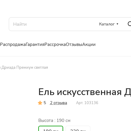
Каталог
Распродажа
Гарантия
Рассрочка
Отзывы
Акции
я Дриада Премиум светлая
Ель искусственная 
5
2 отзыва
Арт.
103136
Высота :
190 см