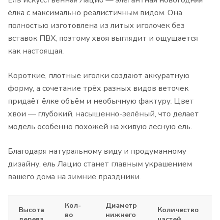
Ель искусственная Лацио — элегантная новогодняя
ёлка с максимально реалистичным видом. Она
полностью изготовлена из литых иголочек без
вставок ПВХ, поэтому хвоя выглядит и ощущается
как настоящая.
Короткие, плотные иголки создают аккуратную
форму, а сочетание трёх разных видов веточек
придаёт ёлке объём и необычную фактуру. Цвет
хвои — глубокий, насыщенно-зелёный, что делает
модель особенно похожей на живую лесную ель.
Благодаря натуральному виду и продуманному
дизайну, ель Лацио станет главным украшением
вашего дома на зимние праздники.
Кол-
Диаметр
Высота
Количество
во
нижнего
дерева
частей