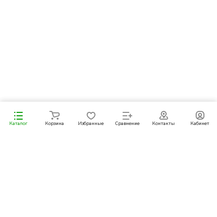
Уведомить о поступлении
Каталог
Корзина
Избранные
Сравнение
Контакты
Кабинет
Подписаться
на новости и акции
Подписаться