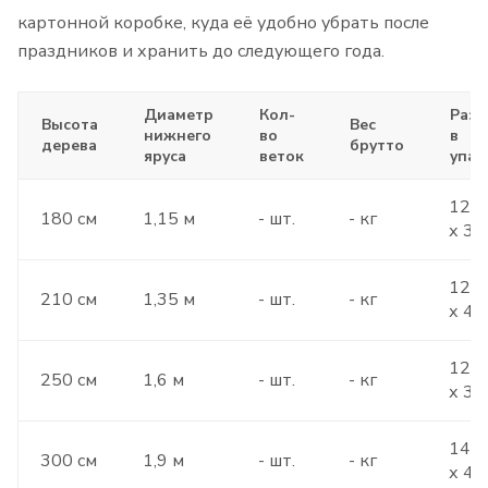
картонной коробке, куда её удобно убрать после
праздников и хранить до следующего года.
Диаметр
Кол-
Раз
Высота
Вес
нижнего
во
в
дерева
брутто
яруса
веток
упак
120 
180 см
1,15 м
- шт.
- кг
х 37
120 
210 см
1,35 м
- шт.
- кг
х 41
120 
250 см
1,6 м
- шт.
- кг
х 35
140 
300 см
1,9 м
- шт.
- кг
х 45