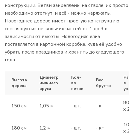
конструкции. Ветви закреплены на стволе, их просто
необходимо отогнут, и всё - можно наряжать.
Новогоднее дерево имеет простую конструкцию
состоящую из нескольких частей: от 1 до 3 в
зависимости от высоты. Новогодняя ёлка
поставляется в картонной коробке, куда её удобно
убрать после праздников и хранить до следующего
года.
Диаметр
Кол-
Раз
Высота
Вес
нижнего
во
в
дерева
брутто
яруса
веток
упак
80 х
150 см
1,05 м
- шт.
- кг
х 23
100 
180 см
1,2 м
- шт.
- кг
х 27