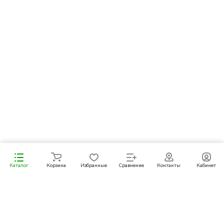
Уведомить о поступлении
Каталог
Корзина
Избранные
Сравнение
Контакты
Кабинет
Подписаться
на новости и акции