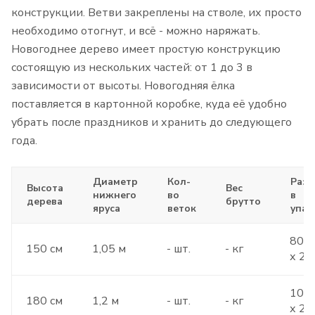
конструкции. Ветви закреплены на стволе, их просто
необходимо отогнут, и всё - можно наряжать.
Новогоднее дерево имеет простую конструкцию
состоящую из нескольких частей: от 1 до 3 в
зависимости от высоты. Новогодняя ёлка
поставляется в картонной коробке, куда её удобно
убрать после праздников и хранить до следующего
года.
Диаметр
Кол-
Раз
Высота
Вес
нижнего
во
в
дерева
брутто
яруса
веток
упак
80 х
150 см
1,05 м
- шт.
- кг
х 23
100 
180 см
1,2 м
- шт.
- кг
х 27