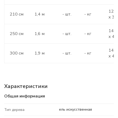
120 
210 см
1,4 м
- шт.
- кг
х 30
140 
250 см
1,6 м
- шт.
- кг
х 40
140 
300 см
1,9 м
- шт.
- кг
х 40
Характеристики
Общая информация
ель искусственная
Тип дерева