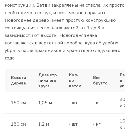
конструкции. Ветви закреплены на стволе, их просто
необходимо отогнут, и всё - можно наряжать.
Новогоднее дерево имеет простую конструкцию
состоящую из нескольких частей: от 1 до 3 в
зависимости от высоты. Новогодняя ёлка
поставляется в картонной коробке, куда её удобно
убрать после праздников и хранить до следующего
года.
Диаметр
Кол-
Раз
Высота
Вес
нижнего
во
в
дерева
брутто
яруса
веток
упак
80 х
150 см
1,05 м
- шт.
- кг
х 23
100 
180 см
1,2 м
- шт.
- кг
х 27