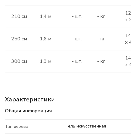
120 
210 см
1,4 м
- шт.
- кг
х 30
140 
250 см
1,6 м
- шт.
- кг
х 40
140 
300 см
1,9 м
- шт.
- кг
х 40
Характеристики
Общая информация
ель искусственная
Тип дерева