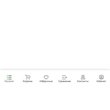
Уведомить о поступлении
Каталог
Корзина
Избранные
Сравнение
Контакты
Кабинет
Подписаться
на новости и акции